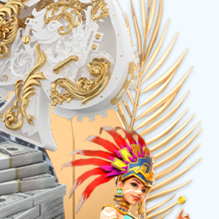
了战局。首先，外线投
战术严重限制，全场仅
，让对手在禁区拿到了
回合出现传球失误，直
的经验短板。
分的表现。更值得警惕的
马刺的转换进攻。布朗
他无法通过无球跑动撕
尼克斯净效率值仅