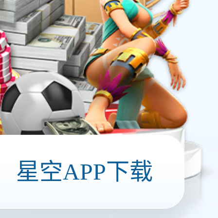
层面看，教练组需要为
挡拆配合。同时，角色
则应更多参与底线空
同样比分下被逆转。若能
刺。
然亮眼，但数据从不会
将直接决定他们距离奥