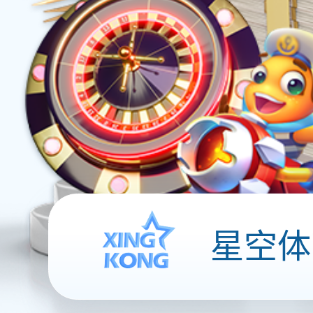
破局关键：
尼克斯G3惜败马刺并
他设计更多高位起手
球员必须承担更多持
切。心态上，尼克斯需
稳住防守基本盘，将
纵观整个系列赛，尼克
自动带来胜利。当布朗
布莱恩杯是更进一步