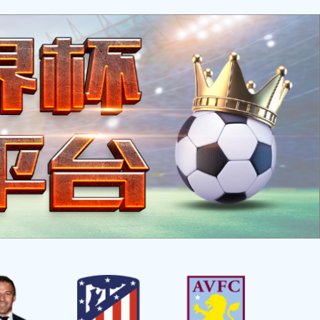
App
公司
体育
注册入口
简介
快讯
iyun官网
赛事实时同步
网APP
为您带来高速、高清、稳定的观
端访问