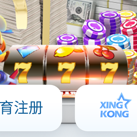
从战术微调与心态重建入手
非世界末日，但布朗下场怎调整直接决定了系列赛走势。从战术
式，例如利用双掩护制造错位单打机会，或是增加他与中锋的短
球压力——替补席的诺克斯需要提升空位把握度，而侧翼的哈特
要警惕“2-1领先后的松懈惯性”，毕竟2021年季后赛他们曾在
比赛拖入半场阵地绞杀战，尼克斯的内线高度优势仍足以压制马
斯G3惜败马刺更像是一记及时的警钟。62%的夺冠概率虽然依
下场调整方案落地后，这支青年军能否在G4找回攻防纪律性，
，还是重蹈覆辙。